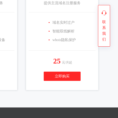
务
提供主流域名注册服务
联
▪
域名实时过户
系
▪
智能双线解析
我
们
设备
▪
whois隐私保护
25
元/月起
立即购买