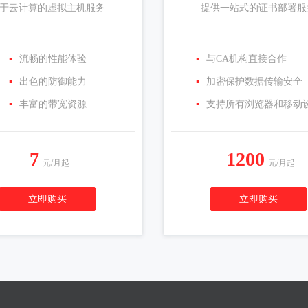
于云计算的虚拟主机服务
提供一站式的证书部署服
▪
流畅的性能体验
▪
与CA机构直接合作
▪
出色的防御能力
▪
加密保护数据传输安全
▪
丰富的带宽资源
▪
支持所有浏览器和移动
7
1200
元/月起
元/月起
立即购买
立即购买