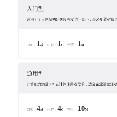
入门型
适用于个人网站初始阶段并发访问量小，经济配置省钱
1
1
1
CPU：
内存：
带宽：
核
G
M
通用型
计算能力满足90%云计算使用者需求，适合企业运营活
4
4
10
CPU：
内存：
带宽：
核
G
M