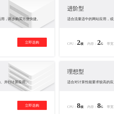
进阶型
适用，两步购买方便快捷。
适合流量适中的网站应用，或
2
2
立即选购
CPU：
内存：
带宽
核
G
理想型
动、并行计算应用。
适合对计算性能要求较高的应
8
8
立即选购
CPU：
内存：
带宽
核
G